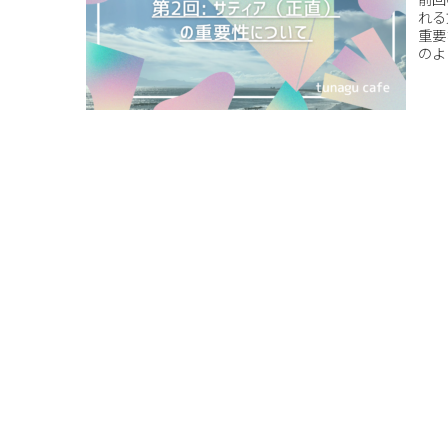
れる
重要
のよ