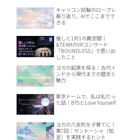
キャリコン試験のロープレ
振り返り、AIでここまでで
きる
推しと1対1の異空間｜
&TEAMのVRコンサート
「BOUNDLESS」で思い出
したこと
ヨガの起源を探る：古代イ
ンドから現代までの歴史と
魅力
東京ドームで、私は私だっ
た話｜BTSとLove Yourself
ヨガの八支則を子育てに！
第7回：サントーシャ（知
足）を実践するヒント