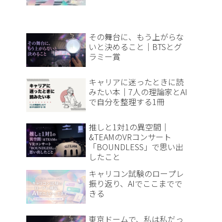
その舞台に、もう上がらな
いと決めること｜BTSとグ
ラミー賞
キャリアに迷ったときに読
みたい本｜7人の理論家とAI
で自分を整理する1冊
推しと1対1の異空間｜
&TEAMのVRコンサート
「BOUNDLESS」で思い出
したこと
キャリコン試験のロープレ
振り返り、AIでここまでで
きる
東京ドームで、私は私だっ