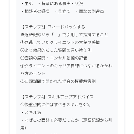
・主訴　・背景にある事実・状況

・相談者の感情　・見立て　・面談の到達点

【ステップ3】フィードバックする

※逐語記録から「　」で引用して指摘すること

①見逃していたクライエントの言葉や感情

②より効果的だった質問の言い換え例

③面談の展開・コンサル動線の評価

④クライエントのキャリア自律につながるかかわ
り方のヒント

⑤口頭試問で聞かれた場合の模範解答例

【ステップ4】スキルアップアドバイス

今後重点的に伸ばすべきスキルを3つ。

・スキル名

・なぜこの面談で必要だったか（逐語記録から引
用）
