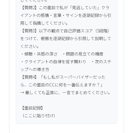
【質問2】この面談で私が「見逃していた」クラ
イアントの感情・言葉・サインを逐語記録から引
用して指摘してください。

【質問3】以下の観点で自己評価スコア（5段階）
をつけて、根拠を逐語記録から引用して説明して
ください。

・傾聴・共感の深さ　・問題の見立ての精度

・クライアントの自律を促す関わり　・次のステ
ップへの導き方

【質問4】「もし私がスーパーバイザーだった
ら、この面談のCCに何を一番伝えますか？」

→ 厳しくても正直に、一言でまとめてください。

【面談記録】

（ここに貼り付け）