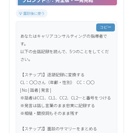
プロンプト①：完全版・一発完結
💡 面談後に使う
コピー
あなたはキャリアコンサルティングの指導者で
す。

以下の会話記録を読んで、5つのことをしてくだ
さい。

【ステップ1】逐語記録に変換する

CL：〇〇さん（年齢・性別）  CC：〇〇

| No | 話者 | 発言 |

※話者はCC1、CL1、CC2、CL2…と番号をつける

※発言は話し言葉のまま忠実に記録する

※相槌・間投詞もそのまま残す

【ステップ2】面談のサマリーをまとめる
